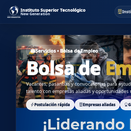
Instituto Superior Tecnológico
Inst
New Generation
Servicios • Bolsa de Empleo
Bolsa de
Em
Vacantes, pasantías y convocatorias para estu
talento con empresas aliadas y oportunidades r
Postulación rápida
Empresas aliadas
G