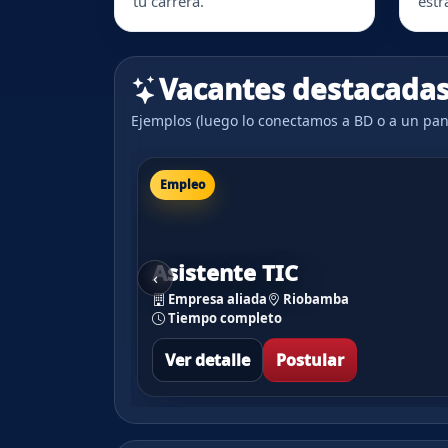
tu carrera.
estr
Vacantes destacada
Ejemplos (luego lo conectamos a BD o a un pan
Empleo
Asistente TIC
‹
Empresa aliada
Riobamba
Tiempo completo
Ver detalle
Postular