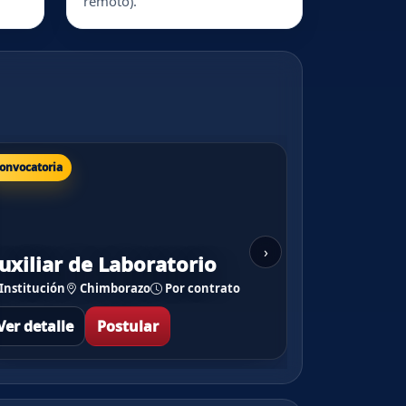
remoto).
onvocatoria
›
uxiliar de Laboratorio
Institución
Chimborazo
Por contrato
Ver detalle
Postular