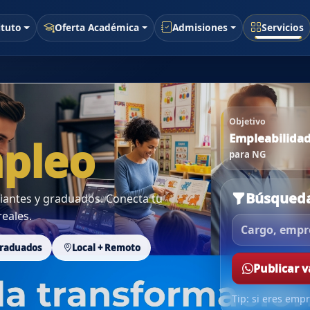
ituto
Oferta Académica
Admisiones
Servicios
Objetivo
Empleabilida
pleo
para NG
Búsqueda
diantes y graduados. Conecta tu
eales.
raduados
Local + Remoto
Publicar 
Tip: si eres empr