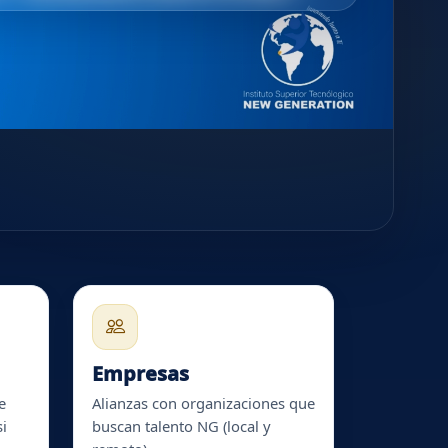
Empresas
e
Alianzas con organizaciones que
si
buscan talento NG (local y