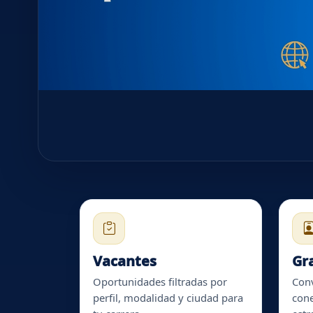
Vacantes
Gr
Oportunidades filtradas por
Conv
perfil, modalidad y ciudad para
cone