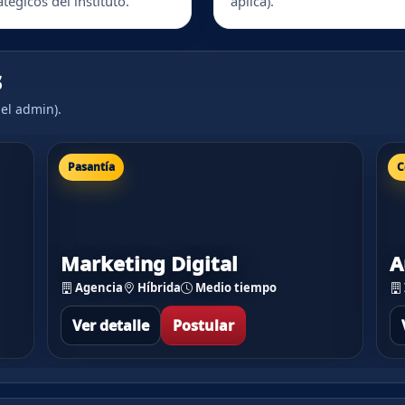
atégicos del instituto.
aplica).
s
el admin).
Pasantía
C
Marketing Digital
A
Agencia
Híbrida
Medio tiempo
Ver detalle
Postular