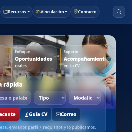
Recursos
Vinculación
Contacto
Enfoque
Soporte
d
Oportunidades
Acompañamiento
reales
en tu CV
 rápida
vacante
Guía CV
Correo
esa, envíanos perfil + requisitos y lo publicamos.