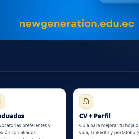
aduados
CV + Perfil
ocatorias preferentes y
Guía para mejorar tu hoja d
xión con aliados
vida, LinkedIn y portafolio (