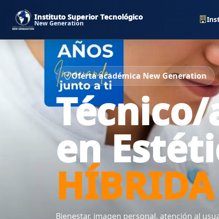
Instituto Superior Tecnológico
Ins
New Generation
Oferta académica New Generation
Técnico/
en Estéti
HÍBRIDA
Bienestar, imagen personal, atención al usu