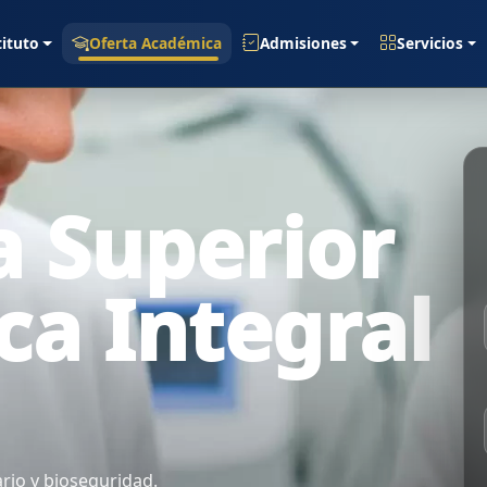
tituto
Oferta Académica
Admisiones
Servicios
a Superior
ca Integral
ario y bioseguridad.