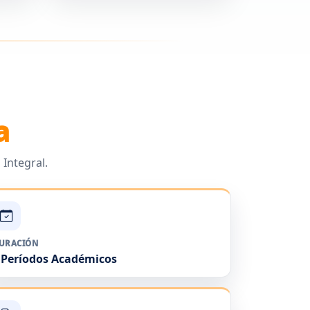
a
Integral.
URACIÓN
 Períodos Académicos