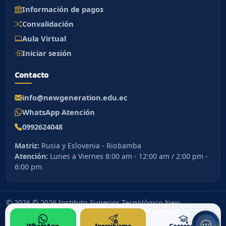
Información de pagos
Hola. Puedo orientarte sobre carreras,
Convalidación
admisiones, aranceles, calendario, Portal
Aula Virtual
Academico, Aula Virtual y contacto
institucional.
Iniciar sesión
Contacto
info@newgeneration.edu.ec
WhatsApp Atención
0992624048
Matriz:
Rusia y Eslovenia - Riobamba
Atención:
Lunes a Viernes 8:00 am - 12:00 am / 2:00 pm -
6:00 pm
© 2026 © 2026 Instituto Superior Tecnológico New
Generation. Todos los derechos reservados.
Riobamba, Ecuador