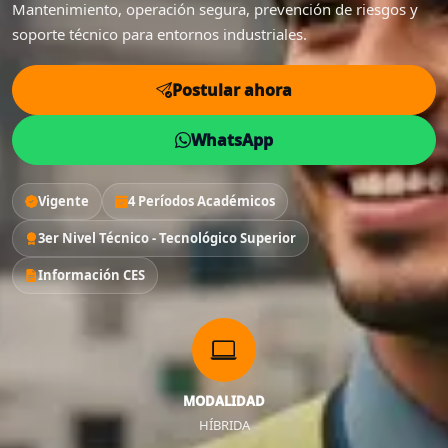
Mantenimiento, operación segura, prevención de riesgos y
soporte técnico para entornos industriales.
Postular ahora
WhatsApp
Vigente
4 Períodos Académicos
3er Nivel Técnico - Tecnológico Superior
Información CES
MODALIDAD
HÍBRIDA