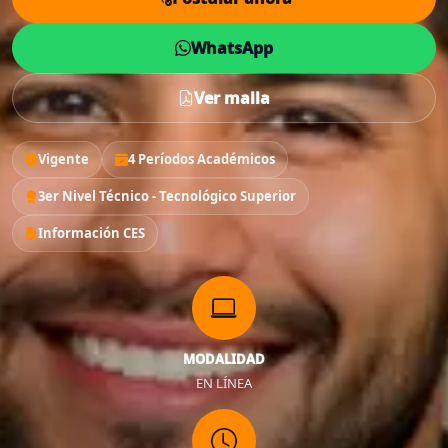
WhatsApp
Ver malla
Vigente
4 Períodos Académicos
3er Nivel Técnico - Tecnológico Superior
Información CES
MODALIDAD
EN LÍNEA