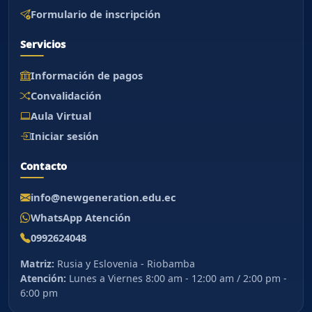
Formulario de inscripción
Asistente New Generation
Servicios
Orientacion institucional
Información de pagos
Hola. Puedo orientarte sobre carreras,
Convalidación
admisiones, aranceles, calendario, Portal
Aula Virtual
Academico, Aula Virtual y contacto
institucional.
Iniciar sesión
Contacto
info@newgeneration.edu.ec
WhatsApp Atención
0992624048
Matriz:
Rusia y Eslovenia - Riobamba
Atención:
Lunes a Viernes 8:00 am - 12:00 am / 2:00 pm -
6:00 pm