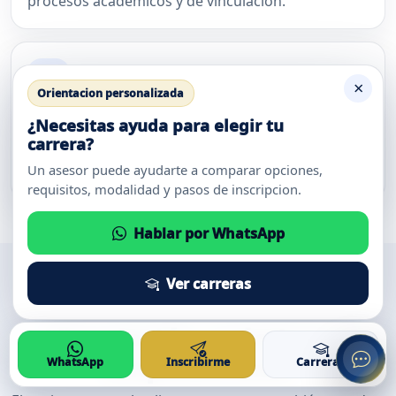
procesos académicos y de vinculación.
admisiones, aranceles, calendario, Portal
Academico, Aula Virtual y contacto
institucional.
×
Orientacion personalizada
Bolsa de empleo
¿Necesitas ayuda para elegir tu
carrera?
Apoyo para perfil profesional, oportunidades y
Un asesor puede ayudarte a comparar opciones,
seguimiento de graduados.
requisitos, modalidad y pasos de inscripcion.
Hablar por WhatsApp
Ver carreras
Proyección
Vinculación, prácticas y
empleabilidad
WhatsApp
Inscribirme
Carreras