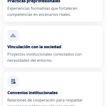
Prácticas preprofesionales
Experiencias formativas que fortalecen
competencias en escenarios reales.
Vinculación con la sociedad
Proyectos institucionales conectados con
necesidades del entorno.
Asistente New Generation
Orientacion institucional
Convenios institucionales
Relaciones de cooperación para respaldar
Hola. Puedo orientarte sobre carreras,