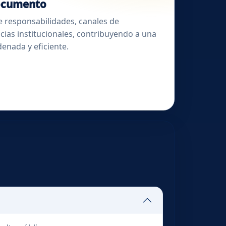
documento
e responsabilidades, canales de
ias institucionales, contribuyendo a una
enada y eficiente.