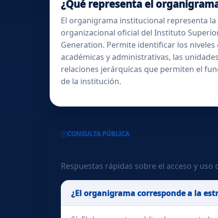
¿Qué representa el organigrama
El organigrama institucional representa la
organizacional oficial del Instituto Super
Generation. Permite identificar los niveles
académicas y administrativas, las unidades
relaciones jerárquicas que permiten el f
de la institución.
CONSULTA PÚBLICA
Preguntas frecuentes
Respuestas rápidas sobre el acceso y uso 
¿El organigrama corresponde a la estru