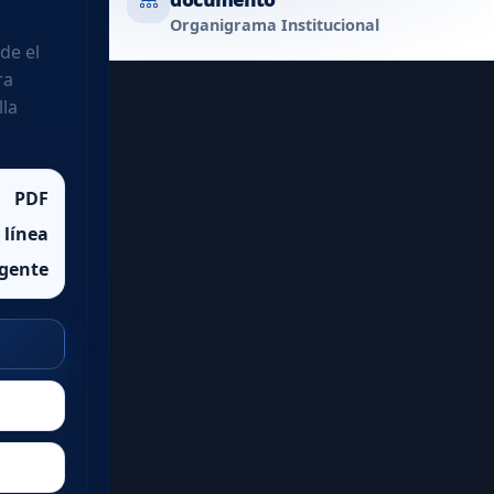
Organigrama Institucional
de el
ra
lla
PDF
 línea
igente