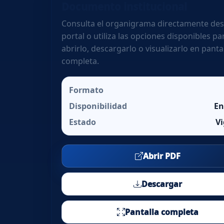
Documento institucional
Consulta el organigrama directamente des
portal o utiliza las opciones disponibles pa
abrirlo, descargarlo o visualizarlo en panta
completa.
Formato
Disponibilidad
En
Estado
V
Abrir PDF
Descargar
Pantalla completa