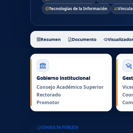
Tecnologías de la Información
Vincula
Resumen
Documento
Visualizado
Resumen de la estructu
Gobierno institucional
Gest
Consejo Académico Superior
Vice
Rectorado
Coor
Promotor
Com
CONSULTA PÚBLICA