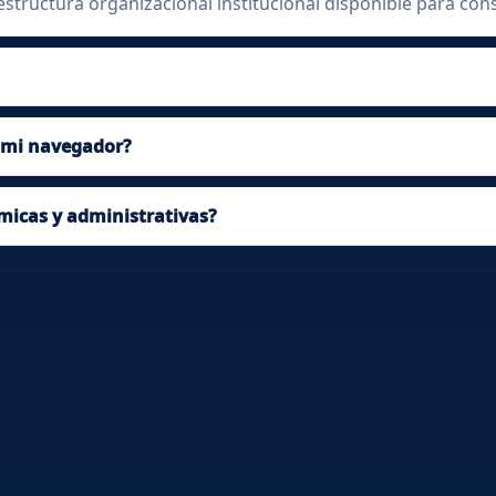
structura organizacional institucional disponible para cons
n mi navegador?
émicas y administrativas?