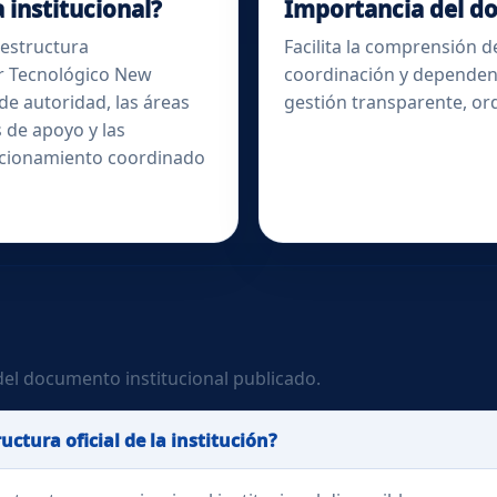
 institucional?
Importancia del 
 estructura
Facilita la comprensión d
ior Tecnológico New
coordinación y dependenc
 de autoridad, las áreas
gestión transparente, ord
 de apoyo y las
uncionamiento coordinado
del documento institucional publicado.
ctura oficial de la institución?