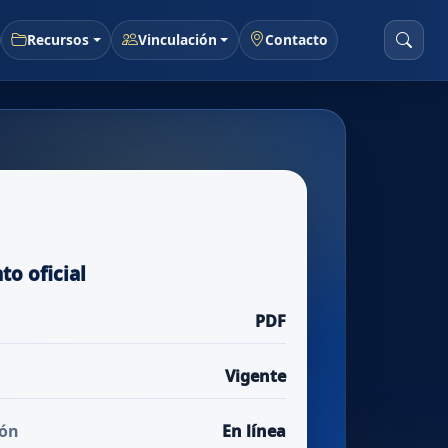
Recursos
Vinculación
Contacto
o oficial
PDF
Vigente
ión
En línea