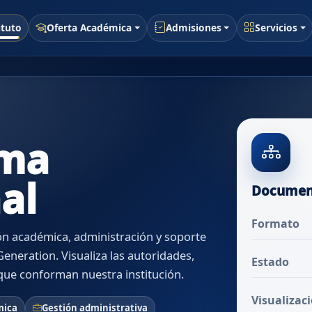
ituto
Oferta Académica
Admisiones
Servicios
ama
al
Document
Formato
ón académica, administración y soporte
eneration. Visualiza las autoridades,
Estado
que conforman nuestra institución.
Visualizac
mica
Gestión administrativa