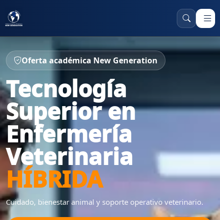
Oferta académica New Generation
Tecnología
Superior en
Enfermería
Veterinaria
HÍBRIDA
Cuidado, bienestar animal y soporte operativo veterinario.