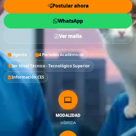
Postular ahora
WhatsApp
Ver malla
Vigente
4 Períodos Académicos
3er Nivel Técnico - Tecnológico Superior
Información CES
MODALIDAD
HÍBRIDA