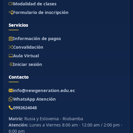
Modalidad de clases
Formulario de inscripción
Asistente New Generation
Servicios
Orientacion institucional
Información de pagos
Hola. Puedo orientarte sobre carreras,
Convalidación
admisiones, aranceles, calendario, Portal
Aula Virtual
Academico, Aula Virtual y contacto
institucional.
Iniciar sesión
Contacto
info@newgeneration.edu.ec
WhatsApp Atención
0992624048
Matriz:
Rusia y Eslovenia - Riobamba
Atención:
Lunes a Viernes 8:00 am - 12:00 am / 2:00 pm -
6:00 pm