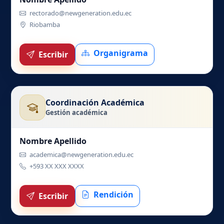
rectorado@newgeneration.edu.ec
Riobamba
Organigrama
Escribir
Coordinación Académica
Gestión académica
Nombre Apellido
academica@newgeneration.edu.ec
+593 XX XXX XXXX
Rendición
Escribir